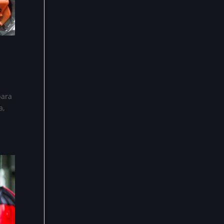
para
a,