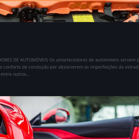
ES DE AUTOMÓVEIS Os amortecedores de automóveis servem 
o conforto de condução por absorverem as imperfeições da estrad
ntre outros...