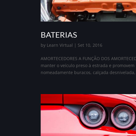
BATERIAS
by
Learn Virtual
|
Set 10, 2016
AMORTECEDORES A FUNÇÃO DOS AMORTECEDOR
manter o veículo preso à estrada e promovem 
nomeadamente buracos, calçada desnivelada, e