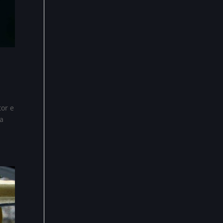
or e
 a