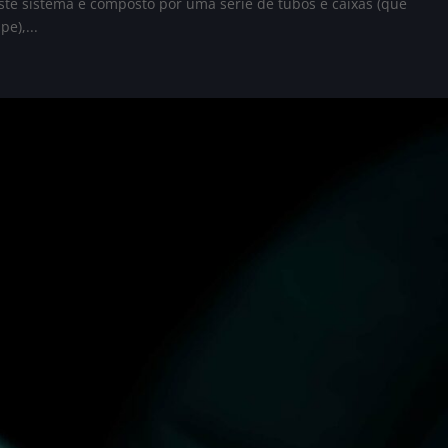
ste sistema é composto por uma série de tubos e caixas (que
e),...