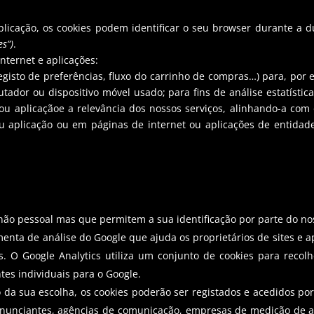
licação, os cookies podem identificar o seu browser durante a d
es”)
.
nternet e aplicações:
 registo de preferências, fluxo do carrinho de compras…) para, po
tador ou dispositivo móvel usado; para fins de análise estatístic
u aplicaçãoe a relevância dos nossos serviços, alinhando-a com os
u aplicação ou em páginas de internet ou aplicações de entidad
não pessoal mas que permitem a sua identificação por parte do nos
enta de análise do Google que ajuda os proprietários de sites e a
 O Google Analytics utiliza um conjunto de cookies para recolhe
tes individuais para o Google.
da sua escolha, os cookies poderão ser registados e acedidos por
anunciantes, agências de comunicação, empresas de medição de aud