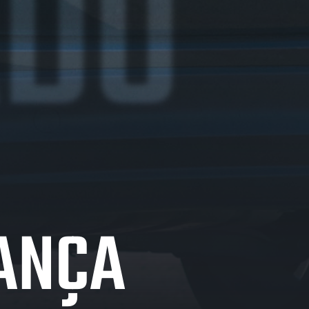
ADO
IANÇA