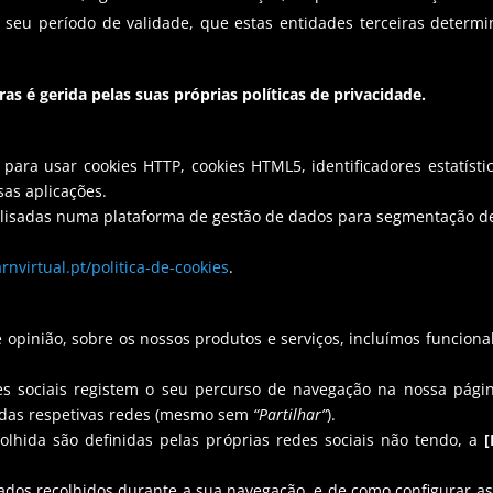
seu período de validade, que estas entidades terceiras determi
ras é gerida pelas suas próprias políticas de privacidade.
 para usar cookies HTTP, cookies HTML5, identificadores estatísti
sas aplicações.
alisadas numa plataforma de gestão de dados para segmentação de
rnvirtual.pt/politica-de-cookies
.
e opinião, sobre os nossos produtos e serviços, incluímos funcio
s sociais registem o seu percurso de navegação na nossa págin
s das respetivas redes (mesmo sem
“Partilhar”
).
olhida são definidas pelas próprias redes sociais não tendo, a
ados recolhidos durante a sua navegação, e de como configurar as